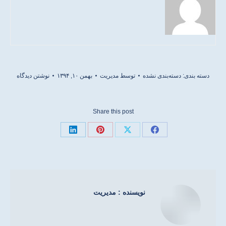
دسته بندی: دسته‌بندی نشده
توسط
مدیریت
بهمن ۱۰, ۱۳۹۴
نوشتن دیدگاه
Share this post
اشتراک
اشتراک
اشتراک
اشتراک
در
در
در
در
فیسبوک
ایکس
پینترست
لینکدین
نویسنده :
مدیریت