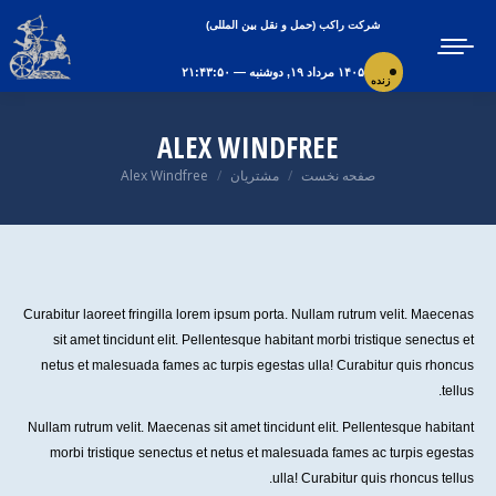
شرکت راکب (حمل و نقل بین المللی)
۱۴۰۵ مرداد ۱۹, دوشنبه — ۲۱:۴۳:۵۱
زنده
ALEX WINDFREE
صفحه نخست
مشتریان
Alex Windfree
مکان شما:
Curabitur laoreet fringilla lorem ipsum porta. Nullam rutrum velit. Maecenas
sit amet tincidunt elit. Pellentesque habitant morbi tristique senectus et
netus et malesuada fames ac turpis egestas ulla! Curabitur quis rhoncus
tellus.
Nullam rutrum velit. Maecenas sit amet tincidunt elit. Pellentesque habitant
morbi tristique senectus et netus et malesuada fames ac turpis egestas
ulla! Curabitur quis rhoncus tellus.